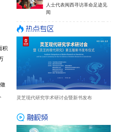
面积
万
移做
、