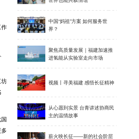
工作
、
。
三坊
书
化国
更多