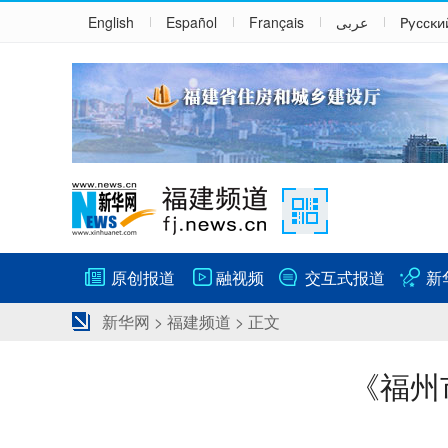
English
Español
Français
عربى
Русски
原创报道
融视频
交互式报道
新
新华网
>
福建频道
> 正文
《福州