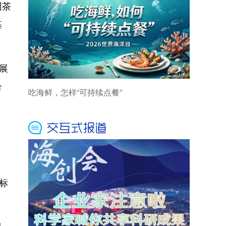
州茶
基
展
合
标