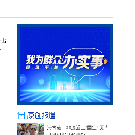
、
提出
责