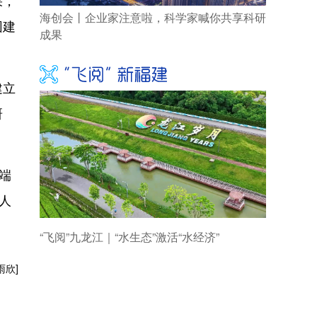
果，
园建
建立
研
端
人
雨欣]