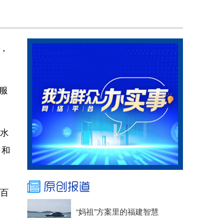
，
。
服
和水
％和
个百