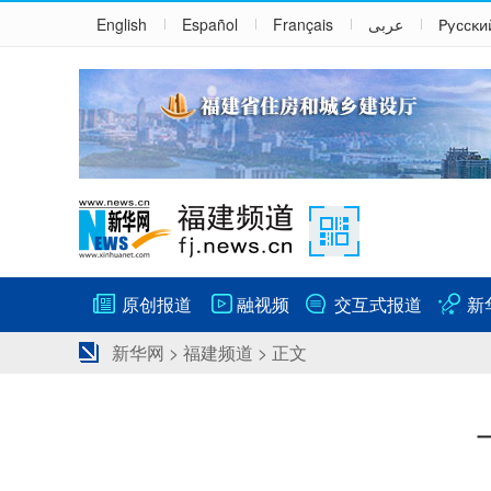
English
Español
Français
عربى
Русски
原创报道
融视频
交互式报道
新
新华网
>
福建频道
> 正文