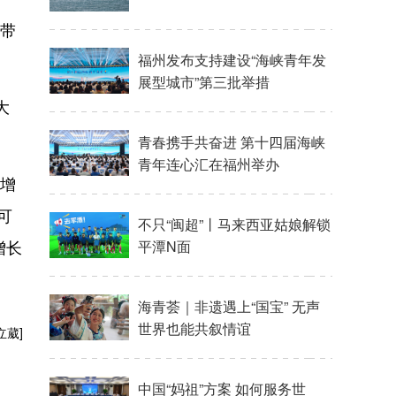
，带
大
义增
可
增长
立葳]