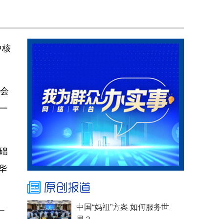
中核
协会
一
础
华
一