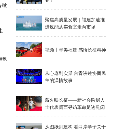
全球
生
丽敏]