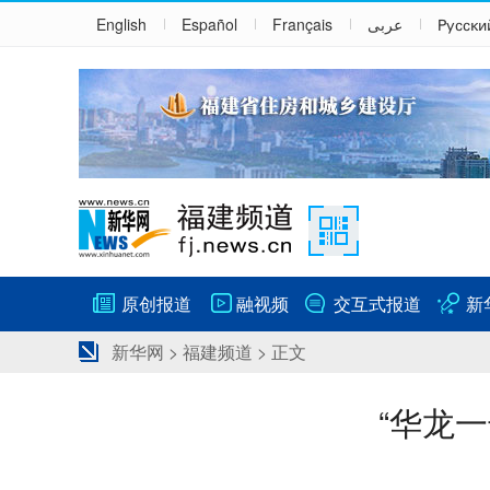
English
Español
Français
عربى
Русски
原创报道
融视频
交互式报道
新
新华网
>
福建频道
> 正文
“华龙