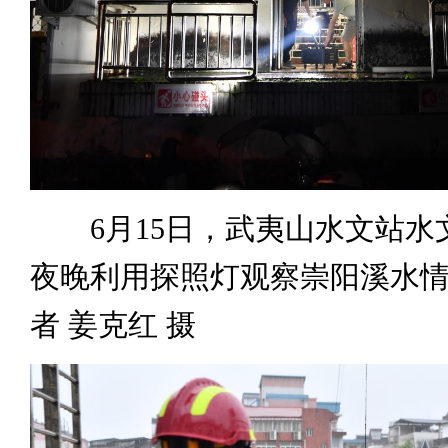
6月15日，武夷山水文站水
夜晚利用探照灯观察崇阳溪水
者 姜克红 摄