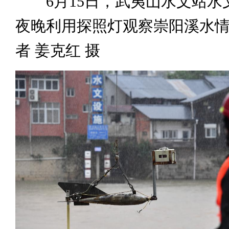
6月15日，武夷山水文站水
夜晚利用探照灯观察崇阳溪水
者 姜克红 摄