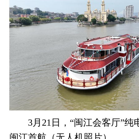
3月21日，“闽江会客厅”纯
闽江首航（无人机照片）。