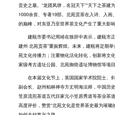
贡史之最。“龙团凤饼，名冠天下”“天下之茶建
1000余首、专著19部。北苑贡茶在入诗、入
的巅峰，对东亚乃至世界茶文化产生了重大影
建瓯市委书记周靖在致辞中表示，建瓯市正在
建州·北苑贡茶”重振辉煌。未来，建瓯将定期
苑文化传播力；注重物化活化转化，创新将文
家级考古遗址公园、北苑御焙遗址博物馆等项
在本届文化节上，英国国家学术院院士、剑桥
副会长、赵州柏林禅寺方丈明海法师，中国历
笠原流煎茶道五代目家元小笠原秀道等茶业茶
高度评价，赞赏“北苑文化是世界茶史最为璀璨
如何走好复兴之路。