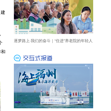
。建
，
逐梦路上·我们的奋斗｜“住进”养老院的年轻人
个
作和