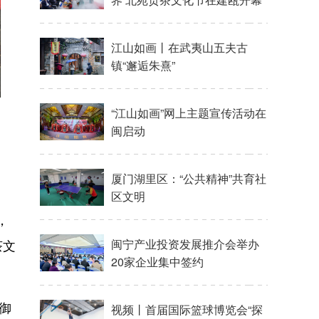
江山如画丨在武夷山五夫古
镇“邂逅朱熹”
“江山如画”网上主题宣传活动在
闽启动
厦门湖里区：“公共精神”共育社
区文明
，
茶文
闽宁产业投资发展推介会举办
20家企业集中签约
御
视频丨首届国际篮球博览会“探