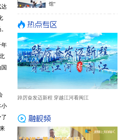
馆”
赋达
化
场。
千年
北
动国
会
踔厉奋发迈新程 穿越江河看闽江
本小
予了
来