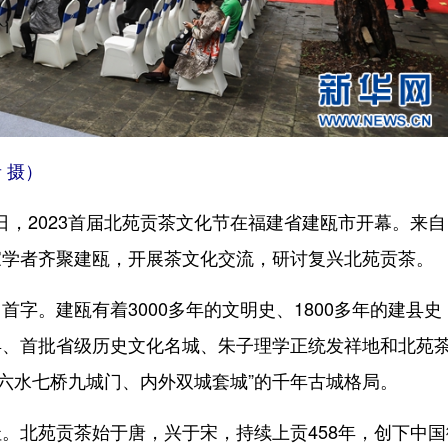
 摄）
日，2023首届北苑贡茶文化节在福建省建瓯市开幕。来自
家学者齐聚建瓯，开展茶文化交流，研讨复兴北苑贡茶。
。建瓯有着3000多年的文明史、1800多年的建县史
县、首批省级历史文化名城、朱子理学正统发祥地和北苑
三山六水七桥九城门、内外双城套城”的千年古城格局。
北苑贡茶始于唐，兴于宋，持续上贡458年，创下中国