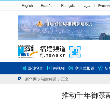
English
Español
Français
عربى
Русски
原创报道
融视频
交互式报道
新
新华网
>
福建频道
> 正文
推动千年御茶