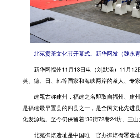
北苑贡茶文化节开幕式。新华网发（魏永青
新华网福州11月13日电（刘默涵）11月12
英、德、日、韩等国家和海峡两岸的茶人、专
建瓯古称建州，福建之名即取自福州、建州首字
是福建最早置县的四县之一，是全国文化先进
化发源地。至今仍保留着“36街72巷24坊、
北苑御焙遗址是中国唯一官办御焙衙署遗址。