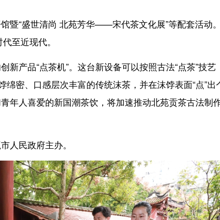
暨“盛世清尚 北苑芳华——宋代茶文化展”等配套活动
时代至近现代。
产品“点茶机”。这台新设备可以按照古法“点茶”技艺
饽绵密、口感层次丰富的传统沫茶，并在沫饽表面“点”出
和青年人喜爱的新国潮茶饮，将加速推动北苑贡茶古法制
市人民政府主办。