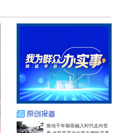
推动千年御茶融入时代走向世
界 北苑贡茶文化节在建瓯开幕