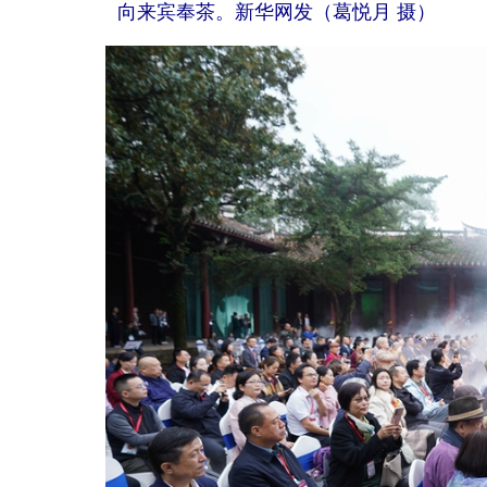
向来宾奉茶。新华网发（葛悦月 摄）