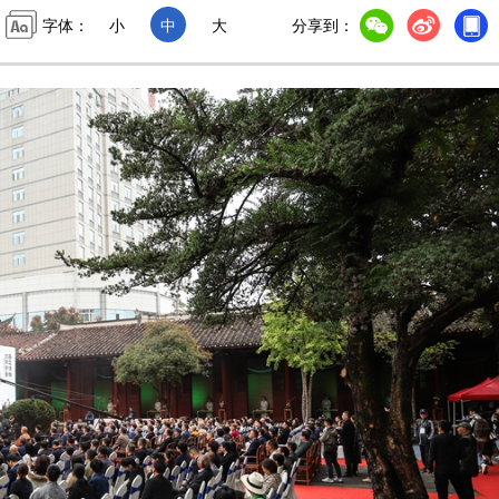
字体：
小
中
大
分享到：