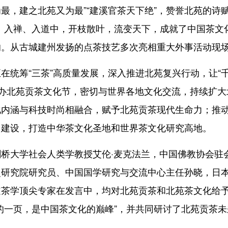
为最，建之北苑又为最”“建溪官茶天下绝”，赞誉北苑的诗
画、入禅、入道中，开枝散叶，流变天下，成就了中国茶文
响。从古城建州发扬的点茶技艺多次亮相重大外事活动现
统筹“三茶”高质量发展，深入推进北苑复兴行动，让“
举办北苑贡茶文化节，密切与世界各地文化交流，持续扩大
化内涵与科技时尚相融合，赋予北苑贡茶现代生命力；推
目建设，打造中华茶文化圣地和世界茶文化研究高地。
大学社会人类学教授艾伦·麦克法兰，中国佛教协会驻
史研究院研究员、中国国学研究与交流中心主任孙晓，日
道茶学顶尖专家在发言中，均对北苑贡茶和北苑茶文化给
的一页，是中国茶文化的巅峰”，并共同研讨了北苑贡茶未