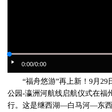
0:00
/0:00
“福舟悠游”再上新！9月29
公园-瀛洲河航线启航仪式在福
行。这是继西湖—白马河—东