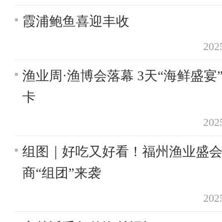
霞浦鲍鱼喜迎丰收
20
渔业周·渔博会落幕 3天“海鲜盛宴”
卡
20
组图｜好吃又好看！福州渔业盛
商“组团”来袭
20