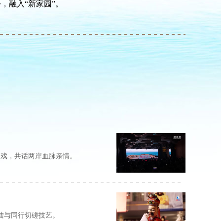
，融入“新家园”。
听戏，共话两岸血脉亲情。
陆与同行切磋技艺。