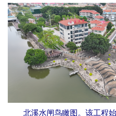
北溪水闸鸟瞰图。该工程始