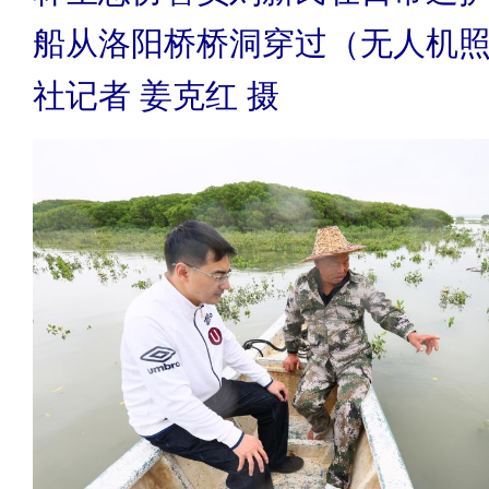
船从洛阳桥桥洞穿过（无人机
社记者 姜克红 摄