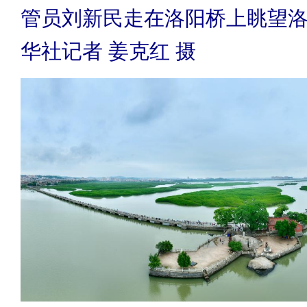
管员刘新民走在洛阳桥上眺望
华社记者 姜克红 摄