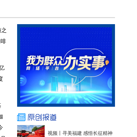
随之
咖啡
亿
度
基
咖
今