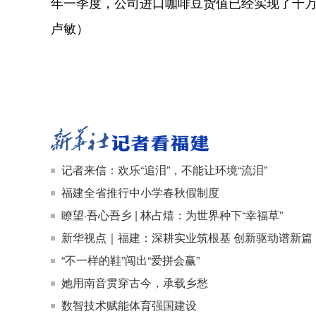
年一季度，公司进口咖啡豆货值已经实现了千万
卢敏）
记者来信：欢乐“追泪”，不能让环境“流泪”
福建全省推行中小学春秋假制度
瞭望·吾心吾乡 | 林占熺：为世界种下“幸福草”
新华视点｜福建：深耕实业筑根基 创新驱动谱新篇
“不一样的鞋”闯出“爱拼会赢”
她用南音贯穿古今，承载乡愁
数智技术赋能体育强国建设