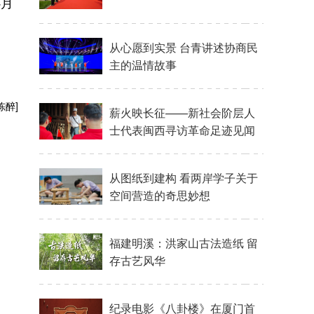
心月
陈醉]