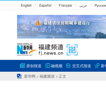
English
Español
Français
عربى
Русски
原创报道
融视频
交互式报道
新
新华网
>
福建频道
> 正文