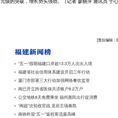
元级的突破，增长势头强劲。（记者 廖丽萍 通讯员 于
[责任编辑：
“五一”假期福建口岸超13.3万人次出入境
福建省社会信用体系建设开启三年行动
厦门市部署三大行动加强网络餐饮监管
闽已开立跨省医保共济账户8.2万户
公交地铁8天免费乘坐 福州惠民出行促消费
“闽超”次轮收官战 龙岩主场奏凯
南铁昨迎“五一”返程客流最高峰