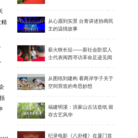
长
发精
打
、
企
括
申