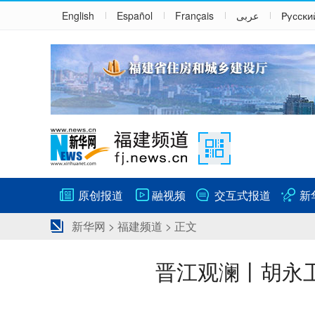
English
Español
Français
عربى
Русски
原创报道
融视频
交互式报道
新
新华网
>
福建频道
> 正文
晋江观澜丨胡永