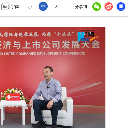
字体：
小
中
大
分享到：