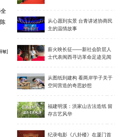
5全
（陈
丽敏]