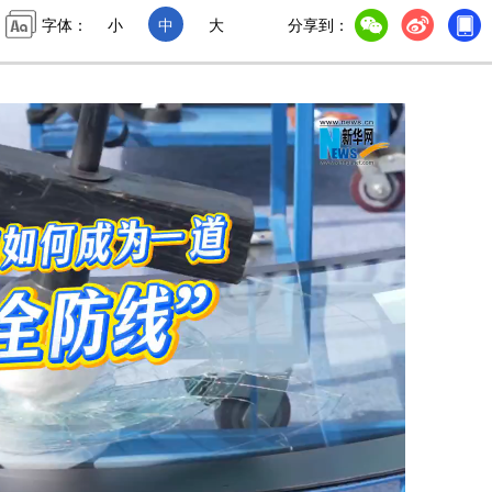
字体：
小
中
大
分享到：