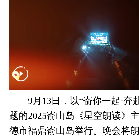
9月13日，以“嵛你一起·奔
题的2025嵛山岛《星空朗读》
德市福鼎嵛山岛举行。晚会将