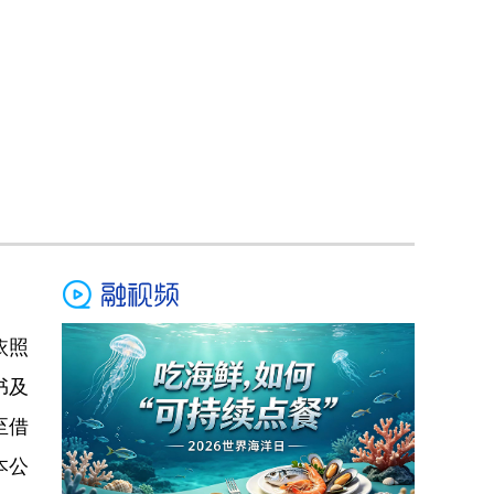
依照
书及
至借
本公