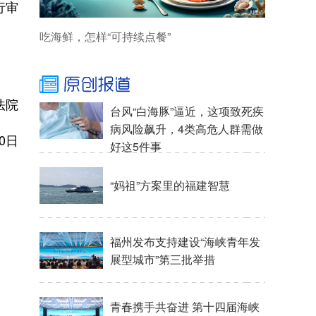
行审
院
日