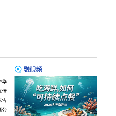
中华
庭传
原告
庭公