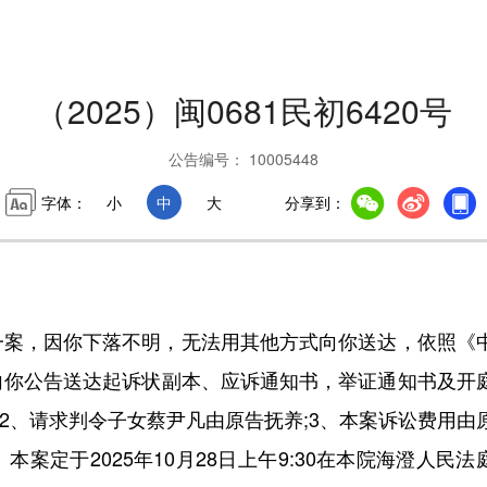
（2025）闽0681民初6420号
公告编号： 10005448
字体：
小
中
大
分享到：
案，因你下落不明，无法用其他方式向你送达，依照《
向你公告送达起诉状副本、应诉通知书，举证通知书及开
2、请求判令子女蔡尹凡由原告抚养;3、本案诉讼费用由
定于2025年10月28日上午9:30在本院海澄人民法