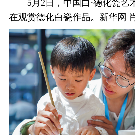
5月2日，中国白·德化瓷艺
在观赏德化白瓷作品。新华网 肖