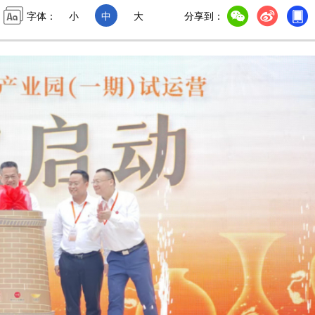
字体：
小
中
大
分享到：