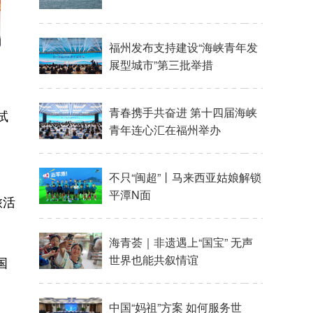
试
旅活
国