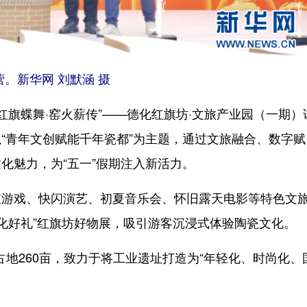
。新华网 刘默涵 摄
旗蝶舞·窑火薪传”——德化红旗坊·文旅产业园（一期）
“青年文创赋能千年瓷都”为主题，通过文旅融合、数字赋
化魅力，为“五一”假期注入新活力。
戏、快闪演艺、初夏音乐会、怀旧露天电影等特色文
“德化好礼”红旗坊好物展，吸引游客沉浸式体验陶瓷文化。
地260亩，致力于将工业遗址打造为“年轻化、时尚化、