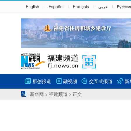
English
Español
Français
عربى
Русски
原创报道
融视频
交互式报道
新
新华网
>
福建频道
> 正文