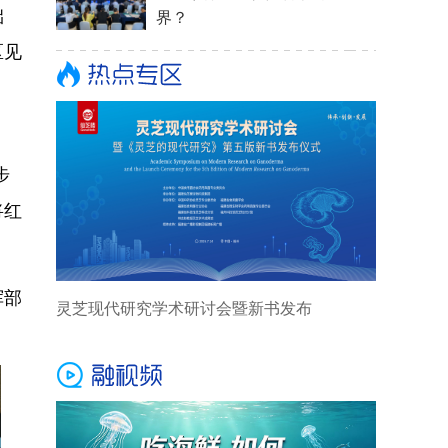
础
区见
步
将红
。
挥部