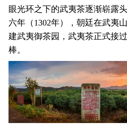
眼光环之下的武夷茶逐渐崭露
六年（1302年），朝廷在武夷
建武夷御茶园，武夷茶正式接
棒。