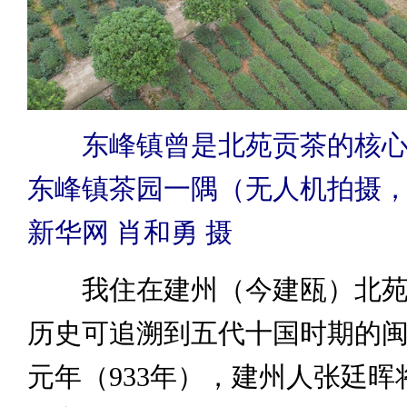
东峰镇曾是北苑贡茶的核心
东峰镇茶园一隅（无人机拍摄
新华网 肖和勇 摄
我住在建州（今建瓯）北苑
历史可追溯到五代十国时期的
元年（933年），建州人张廷晖