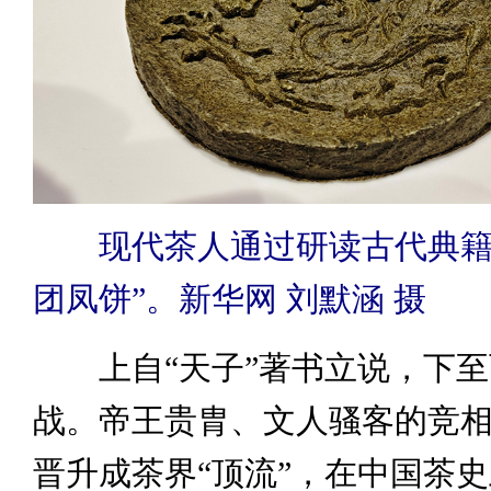
现代茶人通过研读古代典籍
团凤饼”。新华网 刘默涵 摄
上自“天子”著书立说，下至
战。帝王贵胄、文人骚客的竞
晋升成茶界“顶流”，在中国茶