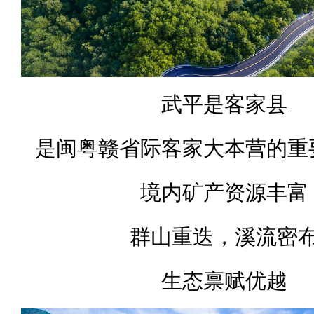
武平是客家县
是闽粤赣省际客家大本营的重
境内矿产资源丰富
群山重迭，溪流密
生态禀赋优越