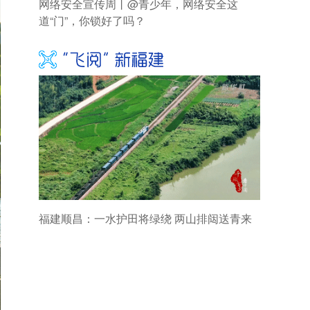
网络安全宣传周丨@青少年，网络安全这
道“门”，你锁好了吗？
福建顺昌：一水护田将绿绕 两山排闼送青来