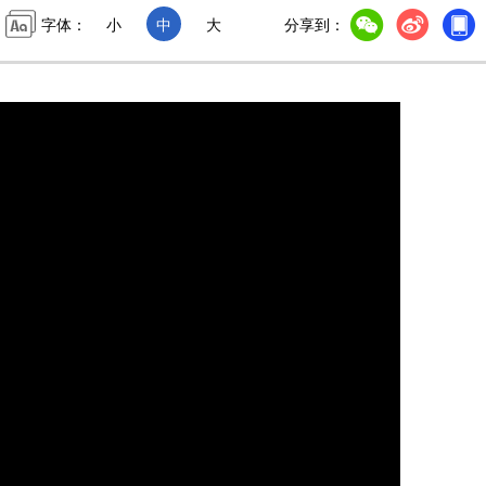
字体：
小
中
大
分享到：