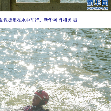
驶救援艇在水中前行。新华网 肖和勇 摄