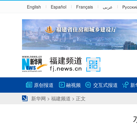
English
Español
Français
عربى
Русски
原创报道
融视频
交互式报道
新
新华网
>
福建频道
> 正文